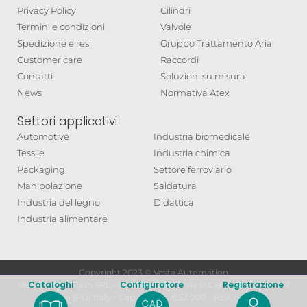
Privacy Policy
Cilindri
Termini e condizioni
Valvole
Spedizione e resi
Gruppo Trattamento Aria
Customer care
Raccordi
Contatti
Soluzioni su misura
News
Normativa Atex
Settori applicativi
Automotive
Industria biomedicale
Tessile
Industria chimica
Packaging
Settore ferroviario
Manipolazione
Saldatura
Industria del legno
Didattica
Industria alimentare
Copyright 2023 © Vesta Automation
Cataloghi
Configuratore
Registrazione
Vesta Automation SRL - IT03640490284 Via P.Canal, 12 c.a.p. 35137
Padova (PD) Italy - Cap. Soc. i.v. €52.000 - REA n.325195