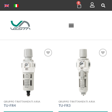
0
Aggiungi
Aggiungi
alla lista
alla lista
dei
dei
desideri
desideri
GRUPPO TRATTAMENTI ARIA
GRUPPO TRATTAMENTI ARIA
TU-FR4
TU-FR3