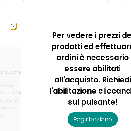
Per vedere i prezzi de
Configuratore
prodotti ed effettuar
ordini è necessario
essere abilitati
rmazioni
Prodotti
Settori appl
all'acquisto. Richied
 Policy
Cilindri
Automotive
l'abilitazione cliccan
 e condizioni
Valvole
Tessile
sul pulsante!
one e resi
Gruppo Trattamento
Packaging
Aria
er care
Manipolazione
Raccordi
ti
Industria del l
Registrazione
Soluzioni su misura
Industria alime
Normativa Atex