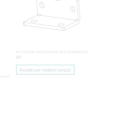
lista
alla lista
i
dei
deri
desideri
ACCESSORI DI FISSAGGIO PER CILINDRI LNT
XP
Accedi per vedere i prezzi
RI LNT