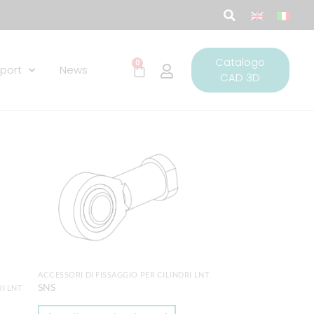
Catalogo
0
port
News
CAD 3D
ungi
Aggiungi
lista
alla lista
i
dei
deri
desideri
ACCESSORI DI FISSAGGIO PER CILINDRI LNT
SNS
RI LNT