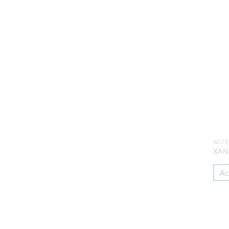
ACCE
XAN
Ac