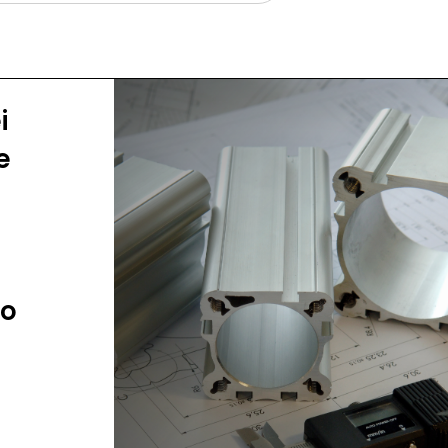
i
Registrazione
e
icativi
i
Industria biomedicale
do
Industria chimica
Settore ferroviario
Saldatura
egno
Didattica
ntare