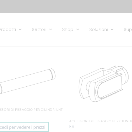
Prodotti
Settori
Shop
Soluzioni
Sup
Aggiungi
Aggi
alla lista
alla 
dei
de
desideri
desi
SSORI DI FISSAGGIO PER CILINDRI LNT
ACCESSORI DI FISSAGGIO PER CILIND
FS
cedi per vedere i prezzi