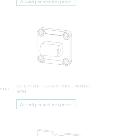
Accedi per vedere i prezzi
ungi
Aggiungi
lista
alla lista
i
dei
deri
desideri
ACCESSORI DI FISSAGGIO PER CILINDRI LNT
RI LNT
XCM
Accedi per vedere i prezzi
ungi
Aggiungi