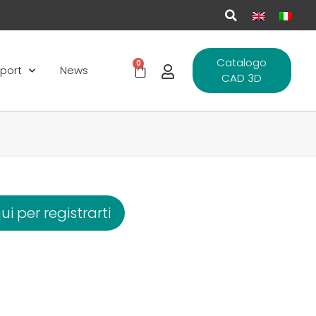
Catalogo
0
port
News
CAD 3D
ui per registrarti