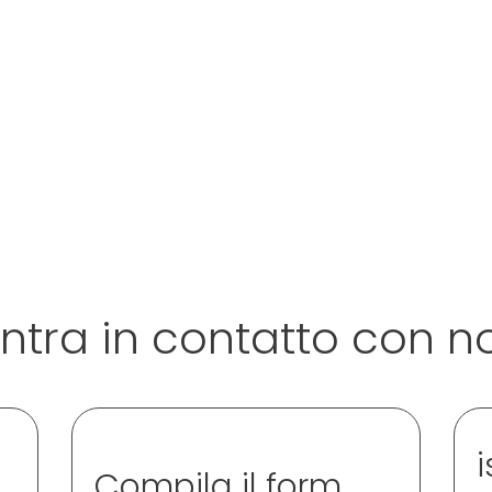
ntra in contatto con n
i
Compila il form