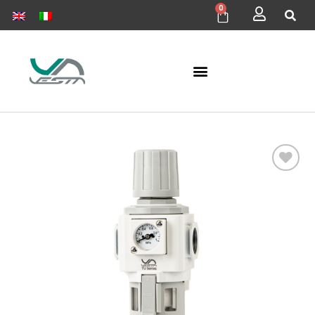
0
Aggiungi
alla lista
dei
desideri