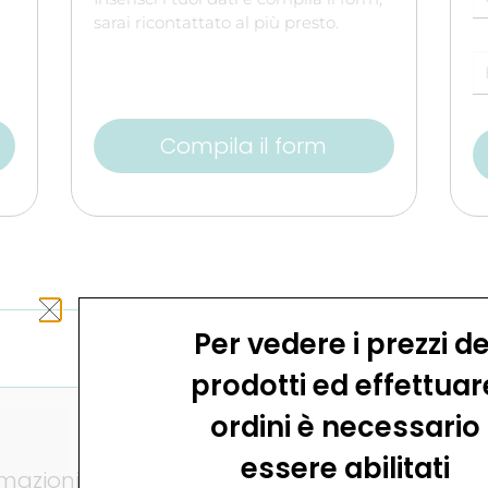
sarai ricontattato al più presto.
Compila il form
Per vedere i prezzi de
Configuratore
prodotti ed effettuar
ordini è necessario
essere abilitati
rmazioni
Prodotti
Settori appl