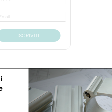
ISCRIVITI
i
Registrazione
e
icativi