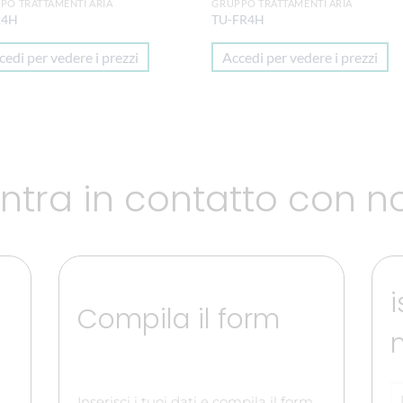
PO TRATTAMENTI ARIA
GRUPPO TRATTAMENTI ARIA
R4H
TU-FR4H
cedi per vedere i prezzi
Accedi per vedere i prezzi
ntra in contatto con n
i
Compila il form
Inserisci i tuoi dati e compila il form,