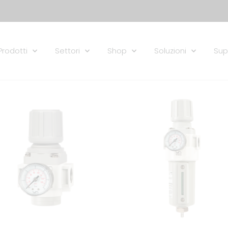
Prodotti
Settori
Shop
Soluzioni
Sup
Aggiungi
Aggi
alla lista
alla 
dei
de
desideri
desi