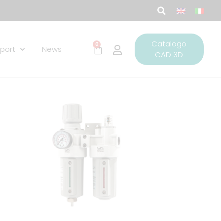
Catalogo
0
port
News
CAD 3D
ungi
Aggiungi
lista
alla lista
i
dei
deri
desideri