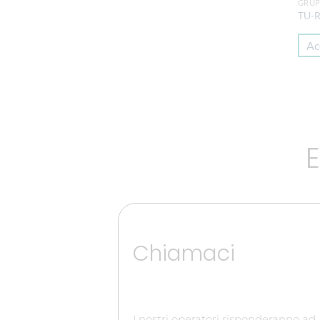
GRUP
TU-
Ac
E
Chiamaci
I nostri operatori risponderanno ad