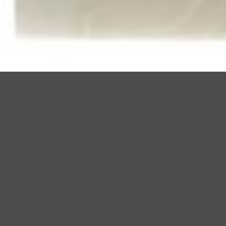
Cataloghi
Configuratore
Registrazione
Sede Centrale
Via Martiri di Belfiore 69/A