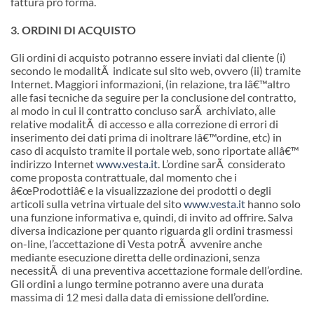
fattura pro forma.
3. ORDINI DI ACQUISTO
Gli ordini di acquisto potranno essere inviati dal cliente (i)
secondo le modalitÃ indicate sul sito web, ovvero (ii) tramite
Internet. Maggiori informazioni, (in relazione, tra l
â€™
altro
alle fasi tecniche da seguire per la conclusione del contratto,
al modo in cui il contratto concluso sarÃ archiviato, alle
relative modalitÃ di accesso e alla correzione di errori di
inserimento dei dati prima di inoltrare l
â€™
ordine, etc) in
caso di acquisto tramite il portale web, sono riportate all
â€™
indirizzo Internet
www.vesta.it
. L’ordine sarÃ considerato
come proposta contrattuale, dal momento che i
â€œProdottiâ€ e la visualizzazione dei prodotti o degli
articoli sulla vetrina virtuale del sito
www.vesta.it
hanno solo
una funzione informativa e, quindi, di invito ad offrire. Salva
diversa indicazione per quanto riguarda gli ordini trasmessi
on-line, l’accettazione di Vesta potrÃ avvenire anche
mediante esecuzione diretta delle ordinazioni, senza
necessitÃ di una preventiva accettazione formale dell’ordine.
Gli ordini a lungo termine potranno avere una durata
massima di 12 mesi dalla data di emissione dell’ordine.