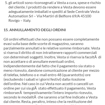
gli articoli sono riconsegnati a Vesta a cura, spese e rischio
del cliente. I prodotti da rendere a Vesta devono essere
adeguatamente imballati e spediti al Sede Centrale Vesta
Automation Srl – Via Martiri di Belfiore 69/A 45100
Rovigo – Italy.
15. ANNULLAMENTO DEGLI ORDINI
Gli ordini effettuati che non possano essere completamente
evasi sulla base delle scorte di magazzino, saranno
parzialmente annullati e le relative somme rimborsate. Vesta
si riserva il diritto di non intrattenere rapporti commerciali
con determinati soggetti. Inoltre, Vesta si riserva la facoltÃ di
non accettare o di annullare eventuali ordini,
indipendentemente dal fatto che il pagamento sia stato o
meno ricevuto, dandone comunicazione al cliente per mezzo
di telefax, telefono o e-mail entro 48 (quarantotto) ore
(escludendo i sabati e i giorni festivi) dalla ricezione
dell’ordine. Nel caso in cui Vesta non accetti o cancelli un
ordine per cui sia giÃ stato effettuato il pagamento, Vesta
rimborserÃ tempestivamente l’intero importo ricevuto,
secondo le modalitÃ che saranno a tal fine indicate a Vesta
dal cliente. Resta, peraltro, inteso che la restituzione del