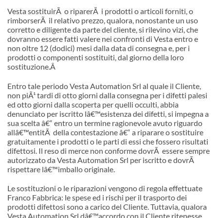
Vesta sostituirÃ o riparerÃ i prodotti o articoli forniti, o
rimborserÃ il relativo prezzo, qualora, nonostante un uso
corretto e diligente da parte del cliente, si rilevino vizi, che
dovranno essere fatti valere nei confronti di Vesta entro e
non oltre 12 (dodici) mesi dalla data di consegna e, per i
prodotti o componenti sostituiti, dal giorno della loro
sostituzione.
Â
Entro tale periodo Vesta Automation Srl al quale il Cliente,
non piÃ¹ tardi di otto giorni dalla consegna per i difetti palesi
ed otto giorni dalla scoperta per quelli occulti, abbia
denunciato per iscritto l
â€™
esistenza dei difetti, si impegna a
sua scelta â€“ entro un termine ragionevole avuto riguardo
all
â€™
entitÃ della contestazione â€“ a riparare o sostituire
gratuitamente i prodotti o le parti di essi che fossero risultati
difettosi. Il reso di merce non conforme dovrÃ essere sempre
autorizzato da Vesta Automation Srl per iscritto e dovrÃ
rispettare l
â€™
imballo originale.
Le sostituzioni o le riparazioni vengono di regola effettuate
Franco Fabbrica: le spese ed i rischi per il trasporto dei
prodotti difettosi sono a carico del Cliente. Tuttavia, qualora
Vesta Automation Srl d
â€™
accordo con il Cliente ritenesse