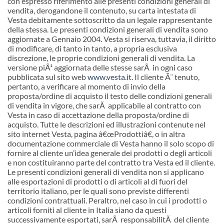
con espresso riferimento alle presenti condizioni generali di
vendita, derogandone il contenuto, su carta intestata di
Vesta debitamente sottoscritto da un legale rappresentante
della stessa. Le presenti condizioni generali di vendita sono
aggiornate a Gennaio 2004. Vesta si riserva, tuttavia, il diritto
di modificare, di tanto in tanto, a propria esclusiva
discrezione, le proprie condizioni generali di vendita. La
versione piÃ¹ aggiornata delle stesse sarÃ in ogni caso
pubblicata sul sito web
www.vesta.it
. Il cliente Ã¨ tenuto,
pertanto, a verificare al momento di invio della
proposta/ordine di acquisto il testo delle condizioni generali
di vendita in vigore, che sarÃ applicabile al contratto con
Vesta in caso di accettazione della proposta/ordine di
acquisto. Tutte le descrizioni ed illustrazioni contenute nel
sito internet Vesta, pagina â€œProdottiâ€, o in altra
documentazione commerciale di Vesta hanno il solo scopo di
fornire al cliente un’idea generale dei prodotti o degli articoli
e non costituiranno parte del contratto tra Vesta ed il cliente.
Le presenti condizioni generali di vendita non si applicano
alle esportazioni di prodotti o di articoli al di fuori del
territorio italiano, per le quali sono previste differenti
condizioni contrattuali. Peraltro, nel caso in cui i prodotti o
articoli forniti al cliente in Italia siano da questi
successivamente esportati, sarÃ responsabilitÃ del cliente