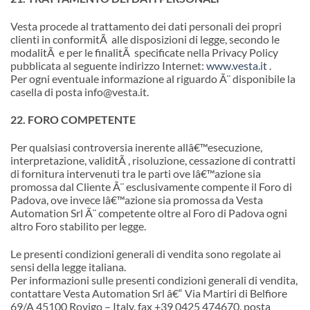
Vesta procede al trattamento dei dati personali dei propri
clienti in conformitÃ alle disposizioni di legge, secondo le
modalitÃ e per le finalitÃ specificate nella Privacy Policy
pubblicata al seguente indirizzo Internet:
www.vesta.it
.
Per ogni eventuale informazione al riguardo Ã¨ disponibile la
casella di posta info@vesta.it.
22. FORO COMPETENTE
Per qualsiasi controversia inerente all
â€™
esecuzione,
interpretazione, validitÃ , risoluzione, cessazione di contratti
di fornitura intervenuti tra le parti ove l
â€™
azione sia
promossa dal Cliente Ã¨ esclusivamente compente il Foro di
Padova, ove invece l
â€™
azione sia promossa da Vesta
Automation Srl Ã¨ competente oltre al Foro di Padova ogni
altro Foro stabilito per legge.
Le presenti condizioni generali di vendita sono regolate ai
sensi della legge italiana.
Per informazioni sulle presenti condizioni generali di vendita,
contattare Vesta Automation Srl â€“ Via Martiri di Belfiore
69/A 45100 Rovigo – Italy, fax +39 0425 474670, posta