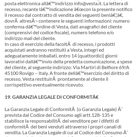
posta elettronica all
â€™
indirizzo info@vesta.it. La lettera di
recesso, recante l
â€™
indicazione
â€œ
con la presente notifico
il recesso dal contratto di vendita dei seguenti beniâ€¦â€,
dovrÃ altresÃ¬ contenere le seguenti informazioni: numero
conferma d
â€™
ordine di Vesta, dati anagrafici del cliente
(comprensivi del codice fiscale), numero telefono e/o
indirizzo mail del cliente.
In caso di esercizio della facoltÃ di recesso, i prodotti
acquistati andranno restituiti a Vesta, integri ed
adeguatamente imballati, entro 14 (quattordici) giorni
lavorativi dall
â€™
invio della predetta comunicazione, a spese
del cliente, al seguente indirizzo: Via Martiri di Belfiore 69/A
45100 Rovigo – Italy. A fronte dell
â€™
esercizio del diritto di
recesso, Vesta restituirÃ prontamente al cliente il
corrispettivo eventualmente ricevuto.
19. GARANZIA LEGALE DI CONFORMITÃ€
La Garanzia Legale di ConformitÃ (o Garanzia Legale) Ã¨
prevista dal Codice del Consumo agli artt.128-135 e
stabilisce la responsabilitÃ del venditore per i difetti di
conformitÃ dei beni venduti attraverso i propri canali di
vendita. La Garanzia Legale di cui al Codice del Consumo Ã¨