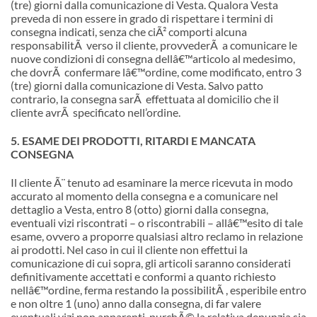
(tre) giorni dalla comunicazione di Vesta. Qualora Vesta
preveda di non essere in grado di rispettare i termini di
consegna indicati, senza che ciÃ² comporti alcuna
responsabilitÃ verso il cliente, provvederÃ a comunicare le
nuove condizioni di consegna dell
â€™
articolo al medesimo,
che dovrÃ confermare l
â€™
ordine, come modificato, entro 3
(tre) giorni dalla comunicazione di Vesta. Salvo patto
contrario, la consegna sarÃ effettuata al domicilio che il
cliente avrÃ specificato nell’ordine.
5. ESAME DEI PRODOTTI, RITARDI E MANCATA
CONSEGNA
Il cliente Ã¨ tenuto ad esaminare la merce ricevuta in modo
accurato al momento della consegna e a comunicare nel
dettaglio a Vesta, entro 8 (otto) giorni dalla consegna,
eventuali vizi riscontrati – o riscontrabili – all
â€™
esito di tale
esame, ovvero a proporre qualsiasi altro reclamo in relazione
ai prodotti. Nel caso in cui il cliente non effettui la
comunicazione di cui sopra, gli articoli saranno considerati
definitivamente accettati e conformi a quanto richiesto
nell
â€™
ordine, ferma restando la possibilitÃ , esperibile entro
e non oltre 1 (uno) anno dalla consegna, di far valere
eventuali vizi non apparenti, purchÃ© la relativa denunzia sia