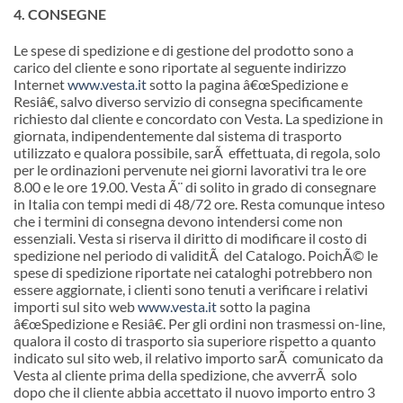
4. CONSEGNE
Le spese di spedizione e di gestione del prodotto sono a
carico del cliente e sono riportate al seguente indirizzo
Internet
www.vesta.it
sotto la pagina â€œSpedizione e
Resiâ€, salvo diverso servizio di consegna specificamente
richiesto dal cliente e concordato con Vesta. La spedizione in
giornata, indipendentemente dal sistema di trasporto
utilizzato e qualora possibile, sarÃ effettuata, di regola, solo
per le ordinazioni pervenute nei giorni lavorativi tra le ore
8.00 e le ore 19.00. Vesta Ã¨ di solito in grado di consegnare
in Italia con tempi medi di 48/72 ore. Resta comunque inteso
che i termini di consegna devono intendersi come non
essenziali. Vesta si riserva il diritto di modificare il costo di
spedizione nel periodo di validitÃ del Catalogo. PoichÃ© le
spese di spedizione riportate nei cataloghi potrebbero non
essere aggiornate, i clienti sono tenuti a verificare i relativi
importi sul sito web
www.vesta.it
sotto la pagina
â€œ
Spedizione e Resiâ€. Per gli ordini non trasmessi on-line,
qualora il costo di trasporto sia superiore rispetto a quanto
indicato sul sito web, il relativo importo sarÃ comunicato da
Vesta al cliente prima della spedizione, che avverrÃ solo
dopo che il cliente abbia accettato il nuovo importo entro 3