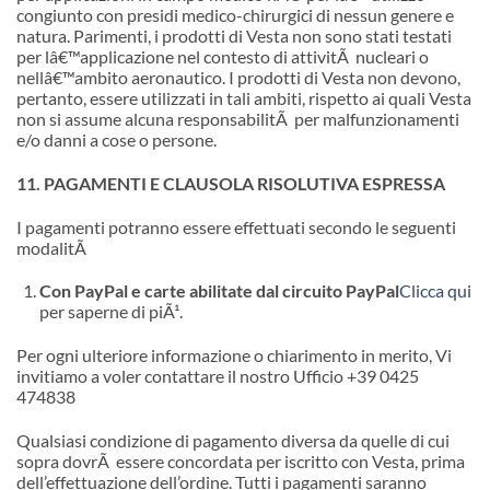
congiunto con presidi medico-chirurgici di nessun genere e
natura. Parimenti, i prodotti di Vesta non sono stati testati
per l
â€™
applicazione nel contesto di attivitÃ nucleari o
nell
â€™
ambito aeronautico. I prodotti di Vesta non devono,
pertanto, essere utilizzati in tali ambiti, rispetto ai quali Vesta
non si assume alcuna responsabilitÃ per malfunzionamenti
e/o danni a cose o persone.
11. PAGAMENTI E CLAUSOLA RISOLUTIVA ESPRESSA
I pagamenti potranno essere effettuati secondo le seguenti
modalitÃ
Con PayPal e carte abilitate dal circuito PayPal
Clicca qui
per saperne di piÃ¹.
Per ogni ulteriore informazione o chiarimento in merito, Vi
invitiamo a voler contattare il nostro Ufficio +39 0425
474838
Qualsiasi condizione di pagamento diversa da quelle di cui
sopra dovrÃ essere concordata per iscritto con Vesta, prima
dell’effettuazione dell’ordine. Tutti i pagamenti saranno