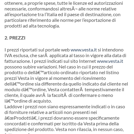
ottenere, a proprie spese, tutte le licenze ed autorizzazioni
necessarie, conformandosi altresÃ¬ alle norme relative
all’esportazione tra l’Italia ed il paese di destinazione, con
particolare riferimento alle norme per l’esportazione di
prodotti ad alta tecnologia.
2. PREZZI
I prezzi riportati sul portale web
www.vesta.it
si intendono
IVA esclusa, che sarÃ applicata al tasso in vigore alla data di
fatturazione. I prezzi indicati sul sito Internet
www.vesta.it
possono subire variazioni. Nel caso in cui il prezzo del
prodotto o dell
â€™
articolo ordinato riportato nel listino
prezzi Vesta in vigore al momento del ricevimento
dell
â€™
ordine sia differente da quello indicato dal cliente nel
modulo d
â€™
ordine, Vesta contatterÃ tempestivamente il
cliente, il quale avrÃ la facoltÃ di confermare o meno
l
â€™
ordine di acquisto.
Laddove i prezzi non siano espressamente indicati o in caso
di forniture relative a articoli non presenti nei
â€œProdottiâ€, i prezzi dovranno essere specificamente
concordati e confermati per iscritto da Vesta prima della
spedizione del prodotto. Vesta non rilascia, in nessun caso,