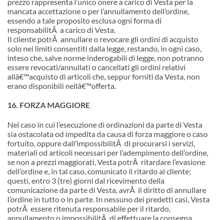
prezzo rappresenta l’unico onere a carico di Vesta per la
mancata accettazione o per l’annullamento dell’ordine,
essendo a tale proposito esclusa ogni forma di
responsabilitÃ a carico di Vesta.
Il cliente potrÃ annullare o revocare gli ordini di acquisto
solo nei limiti consentiti dalla legge, restando, in ogni caso,
inteso che, salve norme inderogabili di legge, non potranno
essere revocati/annullati o cancellati gli ordini relativi
all
â€™
acquisto di articoli che, seppur forniti da Vesta, non
erano disponibili nell
â€™
offerta.
16. FORZA MAGGIORE
Nel caso in cui l’esecuzione di ordinazioni da parte di Vesta
sia ostacolata od impedita da causa di forza maggiore o caso
fortuito, oppure dall’impossibilitÃ di procurarsi i servizi,
materiali od articoli necessari per l’adempimento dell’ordine,
se non a prezzi maggiorati, Vesta potrÃ ritardare l’evasione
dell’ordine e, in tal caso, comunicato il ritardo al cliente;
questi, entro 3 (tre) giorni dal ricevimento della
comunicazione da parte di Vesta, avrÃ il diritto di annullare
l’ordine in tutto o in parte. In nessuno dei predetti casi, Vesta
potrÃ essere ritenuta responsabile per il ritardo,
annullamento o impossibilitÃ di effettuare la consegna.