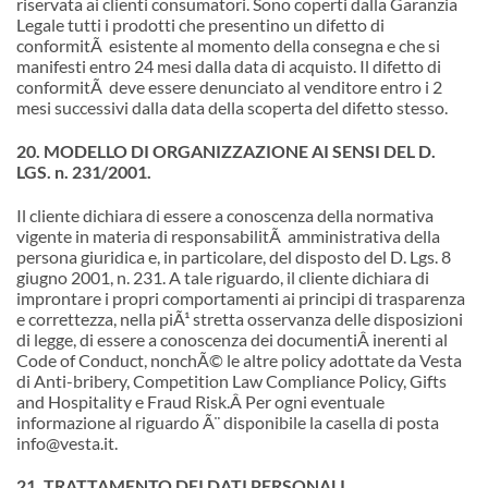
riservata ai clienti consumatori. Sono coperti dalla Garanzia
Legale tutti i prodotti che presentino un difetto di
conformitÃ esistente al momento della consegna e che si
manifesti entro 24 mesi dalla data di acquisto. Il difetto di
conformitÃ deve essere denunciato al venditore entro i 2
mesi successivi dalla data della scoperta del difetto stesso.
20. MODELLO DI ORGANIZZAZIONE AI SENSI DEL D.
LGS. n. 231/2001.
Il cliente dichiara di essere a conoscenza della normativa
vigente in materia di responsabilitÃ amministrativa della
persona giuridica e, in particolare, del disposto del D. Lgs. 8
giugno 2001, n. 231. A tale riguardo, il cliente dichiara di
improntare i propri comportamenti ai principi di trasparenza
e correttezza, nella piÃ¹ stretta osservanza delle disposizioni
di legge, di essere a conoscenza dei documentiÂ inerenti al
Code of Conduct, nonchÃ© le altre policy adottate da Vesta
di Anti-bribery, Competition Law Compliance Policy, Gifts
and Hospitality e Fraud Risk.Â Per ogni eventuale
informazione al riguardo Ã¨ disponibile la casella di posta
info@vesta.it.
21. TRATTAMENTO DEI DATI PERSONALI