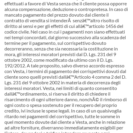
effettuati a favore di Vesta senza che il cliente possa opporre
alcuna compensazione, deduzione o contropretesa. In caso di
mancato pagamento del prezzo dovuto dal cliente il
contratto di vendita si intenderÃ senz
â€™
altro risolto di
diritto ai sensi e per gli effetti di cui all
â€™
articolo 1456 del
codice civile. Nel caso in cui i pagamenti non siano effettuati
nei tempi concordati, dal giorno successivo alla scadenza del
termine per il pagamento, sul corrispettivo dovuto
decorreranno, senza che sia necessaria la costituzione in
mora, gli interessi moratori previsti dal D. Lgs. 231 del 9
ottobre 2002, come modificato da ultimo con il D. Lgs.
192/2012. A tale proposito, salvo diverso accordo espresso
con Vesta, i termini di pagamento dei corrispettivi dovuti dal
cliente sono quelli previsti dall
â€™
Articolo 4 comma 2 del D.
Lgs. 231 del 9 ottobre 2002 in materia di decorrenza degli
interessi moratori. Vesta, nei limiti di quanto consentito
dall
â€™
ordinamento, si riserva il diritto di chiedere il
risarcimento di ogni ulteriore danno, nonchÃ© il rimborso di
ogni costo o spesa sostenuto per il recupero del proprio
credito, ivi incluse le spese legali. In caso di un qualsivoglia
ritardo nei pagamenti del corrispettivo, tutte le somme in
quel momento dovute dal cliente a Vesta, anche in relazione
ad altre forniture, diverranno immediatamente esigibili per