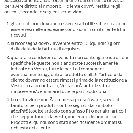
Successivamente all
â€™
ottenimento del consenso di Vesta,
per avere diritto al rimborso, il cliente dovrÃ restituire gli
articoli, secondo le seguenti condizioni:
gli articoli non dovranno essere stati utilizzati e dovranno
essere resi nelle medesime condizioni in cui il cliente li ha
ricevuti
la riconsegna dovrÃ avvenire entro 15 (quindici) giorni
dalla data della fattura di acquisto
qualora le condizioni di vendita non contengano istruzioni
specifiche (e queste non siano state successivamente
indicate da Vesta), tutte le parti o i componenti
eventualmente aggiunti al prodotto o all
â€™
articolo dal
cliente dovranno essere rimossi prima della restituzione a
Vesta; in caso contrario, Vesta sarÃ autorizzata a
rimuovere e/o eliminare tutte le parti addizionali
la restituzione non Ã¨ ammessa per software, servizi di
taratura, per i prodotti contrassegnati dal simbolo
â€œ
Pâ€ (codice articolo con suffisso P) o per altri articoli
che, seppur forniti da Vesta, non erano disponibili sui
Prodotti e, quindi, sono stati specificamente ordinati su
richiesta del cliente