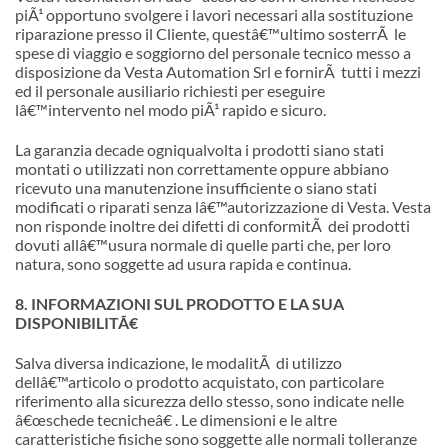
piÃ¹ opportuno svolgere i lavori necessari alla sostituzione
riparazione presso il Cliente, quest
â€™
ultimo sosterrÃ le
spese di viaggio e soggiorno del personale tecnico messo a
disposizione da Vesta Automation Srl e fornirÃ tutti i mezzi
ed il personale ausiliario richiesti per eseguire
l
â€™
intervento nel modo piÃ¹ rapido e sicuro.
La garanzia decade ogniqualvolta i prodotti siano stati
montati o utilizzati non correttamente oppure abbiano
ricevuto una manutenzione insufficiente o siano stati
modificati o riparati senza l
â€™
autorizzazione di Vesta. Vesta
non risponde inoltre dei difetti di conformitÃ dei prodotti
dovuti all
â€™
usura normale di quelle parti che, per loro
natura, sono soggette ad usura rapida e continua.
8. INFORMAZIONI SUL PRODOTTO E LA SUA
DISPONIBILITÃ€
Salva diversa indicazione, le modalitÃ di utilizzo
dell
â€™
articolo o prodotto acquistato, con particolare
riferimento alla sicurezza dello stesso, sono indicate nelle
â€œschede tecnicheâ€ . Le dimensioni e le altre
caratteristiche fisiche sono soggette alle normali tolleranze