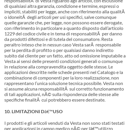
responsabilitÃ di Vesta riguardo agli articoli, con esclusione
di qualsiasi altra garanzia, condizione e termine, espressi o
impliciti, stabiliti per legge, anche con riferimento alla qualitÃ
o idoneitÃ degli articoli per usi specifici, salve comunque
quelle garanzie che, per legge, non possono essere derogate,
con riferimento in particolare a quanto disposto dall’articolo
1229 del codice civile e in tema di responsabilitÃ per danno
da prodotti difettosi e di tutela del consumatore. Resta
peraltro inteso che in nessun caso Vesta sarÃ responsabile
per la perdita di profitto o per qualsiasi danno indiretto
subito dal cliente per un fatto, atto od omissione imputabile a
Vesta ai sensi delle presenti condizioni generali o comunque
in relazione alla compravendita oggetto delle stesse. Le
applicazioni descritte nelle schede presenti nel Catalogo e la
combinazione di componenti per la loro realizzazione, non
rappresentano l’unica soluzione tecnica possibile. Vesta non
si assume alcuna responsabilitÃ sul corretto funzionamento
di tali applicazioni, nÃ© sulla rispondenza delle stesse alle
specifiche finalitÃ cui potrebbero essere destinate.
10. LIMITAZIONI D
â€™
USO
I prodotti e gli articoli venduti da Vesta non sono stati testati
per applicazioni in campo medico nÃ© per l
â€™
utilizzo