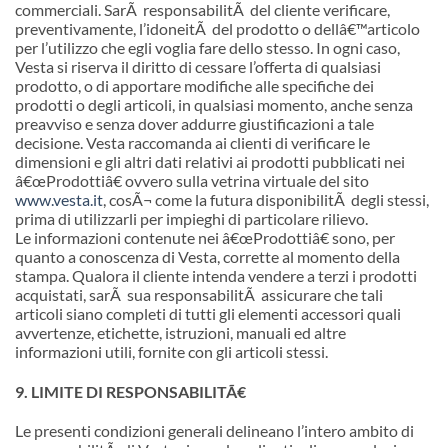
commerciali. SarÃ responsabilitÃ del cliente verificare,
preventivamente, l’idoneitÃ del prodotto o dell
â€™
articolo
per l’utilizzo che egli voglia fare dello stesso. In ogni caso,
Vesta si riserva il diritto di cessare l’offerta di qualsiasi
prodotto, o di apportare modifiche alle specifiche dei
prodotti o degli articoli, in qualsiasi momento, anche senza
preavviso e senza dover addurre giustificazioni a tale
decisione. Vesta raccomanda ai clienti di verificare le
dimensioni e gli altri dati relativi ai prodotti pubblicati nei
â€œProdottiâ€ ovvero sulla vetrina virtuale del sito
www.vesta.it
, cosÃ¬ come la futura disponibilitÃ degli stessi,
prima di utilizzarli per impieghi di particolare rilievo.
Le informazioni contenute nei â€œProdottiâ€ sono, per
quanto a conoscenza di Vesta, corrette al momento della
stampa. Qualora il cliente intenda vendere a terzi i prodotti
acquistati, sarÃ sua responsabilitÃ assicurare che tali
articoli siano completi di tutti gli elementi accessori quali
avvertenze, etichette, istruzioni, manuali ed altre
informazioni utili, fornite con gli articoli stessi.
9. LIMITE DI RESPONSABILITÃ€
Le presenti condizioni generali delineano l’intero ambito di