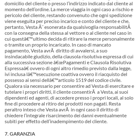
domicilio del cliente o presso l’indirizzo indicato dal cliente al
momento dell’ordine. La merce viaggia in ogni caso a rischio e
pericolo del cliente, restando convenuto che ogni spedizione
viene eseguita per preciso incarico e conto del cliente e che,
pertanto, Vesta Ã¨ esonerata da qualsivoglia responsabilitÃ
con la consegna della stessa al vettore o al cliente nel caso in
cui quest
â€™
ultimo decida di ritirare la merce personalmente
o tramite un proprio incaricato. In caso di mancato
pagamento, Vesta avrÃ diritto di avvalersi, a suo
insindacabile giudizio, della clausola risolutiva espressa di cui
alla successiva sezione
â€œ
Pagamenti e Clausola Risolutiva
Espressaâ€ ovvero di ogni altro rimedio previsto dalla legge,
ivi inclusa l
â€™
esecuzione coattiva ovvero il riacquisto del
possesso ai sensi dell
â€™
articolo 1519 del codice civile.
Qualora sia necessario per consentire ad Vesta di esercitare e
tutelare i propri diritti, il cliente consentirÃ a Vesta, ai suoi
dipendenti ed agenti, di accedere presso i propri locali, al solo
fine di procedere al ritiro dei prodotti non pagati. Resta
peraltro inteso che Vesta avrÃ in ogni caso il diritto di
chiedere l’integrale risarcimento dei danni eventualmente
subiti per effetto dell’inadempimento del cliente.
7. GARANZIA