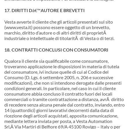
17. DIRITTI D
â€™
AUTORE E BREVETTI
Vesta avverte il cliente che gli articoli presentati sul sito
(www.vesta.it) possono essere oggetto di un brevetto,
marchio, diritto d’autore o di altri diritti di proprietÃ
industriale o intellettuale di titolaritÃ di Vesta o di terzi.
18. CONTRATTI CONCLUSI CON CONSUMATORI
Qualora il cliente sia qualificabile come consumatore,
troveranno applicazione le disposizioni in materia di tutela
del consumatore, ivi incluse quelle di cui al Codice del
Consumo (D. Lgs. 6 settembre 2005, n. 206 e successive
modificazioni), che non si intendono derogate dalle presenti
condizioni generali. In particolare, nel caso in cui il cliente
consumatore abbia concluso il contratto fuori dei locali
commerciali o tramite contrattazione a distanza, avrÃ diritto
di recedere senza alcuna penale dal contratto, inviando, entro
14 (quattordici) giorni lavorativi decorrenti dalla data di
ricezione degli articoli acquistati, apposita comunicazione,
mediante lettera inviata per posta, a Vesta Automation
Srl,Â Via Martiri di Belfiore 69/A 45100 Rovigo – Italy o per