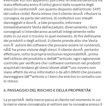
stata effettuata entro 8 (otto) giorni dalla scoperta degli
stessi (in conformitÃ con quanto disposto dall’articolo 1495
del codice civile). Resta inteso che il cliente dovrÃ rifiutare la
consegna, da parte del vettore, di confezioni con imballi
danneggiati e dovrÃ , a tale proposito, informare
immediatamente Vesta dell’accaduto; diversamente, i beni
consegnati si intenderanno accettati integralmente nello
stato in cui essi si trovino in quel momento. Ai fini dell’esame
dei prodotti o degli articoli, il cliente prende atto che Vesta
non Ã¨ autore dei software che possano essere ivi contenuti,
nÃ© ha preso visione degli stessi. Il cliente dovrÃ pertanto
effettuare, sotto la propria esclusiva responsabilitÃ , prima
dell’utilizzo del prodotto o dell
â€™
articolo, ogni ragionevole
controllo per verificare che i software contenuti nei prodotti
acquistati rendano gli stessi idonei all
â€™
uso ovvero non
siano affetti da virus informatici o da altri difetti che possano
danneggiare l
â€™
articolo o i beni che entrino in contatto con
lo stesso.
6. PASSAGGIO DEL RISCHIO E DELLA PROPRIETÃ€
La proprietÃ della merce passa al cliente nel momento in cui
la merce viene consegnata al vettore per la consegna presso il