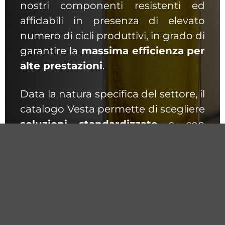
nostri componenti resistenti ed
affidabili in presenza di elevato
numero di cicli produttivi, in grado di
garantire la
massima efficienza
per
alte prestazioni
.
Cataloghi
Configuratore
Registrazione
Data la natura specifica del settore, il
catalogo Vesta permette di scegliere
soluzioni standardizzate
o con
minime personalizzazioni, ma anche
di progettare
componenti in base
alle esigenze specifiche del
cliente
, realizzando in tempi brevi
prototipi di test e la conseguente
messa in produzione a progetto