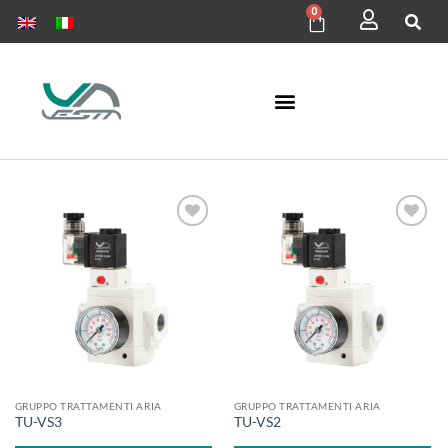
0
Aggiungi
Aggiungi
alla lista
alla lista
dei
dei
desideri
desideri
GRUPPO TRATTAMENTI ARIA
GRUPPO TRATTAMENTI ARIA
TU-VS3
TU-VS2