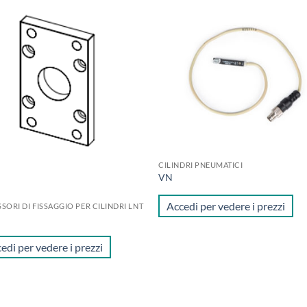
Aggiungi
Aggiu
alla lista
alla l
dei
dei
desideri
desid
CILINDRI PNEUMATICI
VN
Accedi per vedere i prezzi
SORI DI FISSAGGIO PER CILINDRI LNT
edi per vedere i prezzi