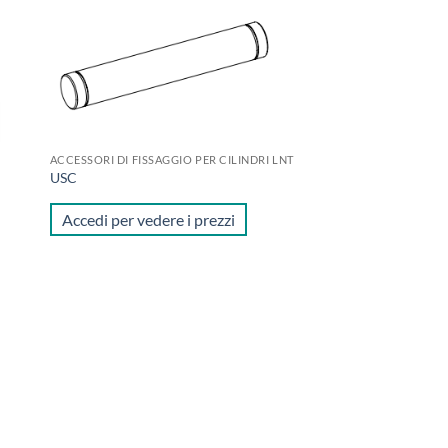
ngi
Aggiungi
ista
alla lista
dei
eri
desideri
ACCESSORI DI FISSAGGIO PER CILINDRI LNT
USC
Accedi per vedere i prezzi