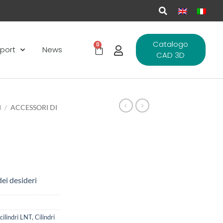
Catalogo
0
port
News
CAD 3D
I
/
ACCESSORI DI
dei desideri
cilindri LNT
,
Cilindri