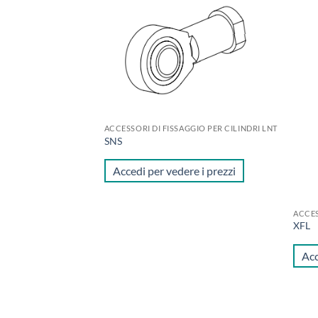
Aggiungi
Aggiungi
alla lista
alla lista
dei
dei
desideri
desideri
ACCESSORI DI FISSAGGIO PER CILINDRI LNT
SNS
GIO PER CILINDRI LNT
Accedi per vedere i prezzi
e i prezzi
ACCES
XFL
Acc