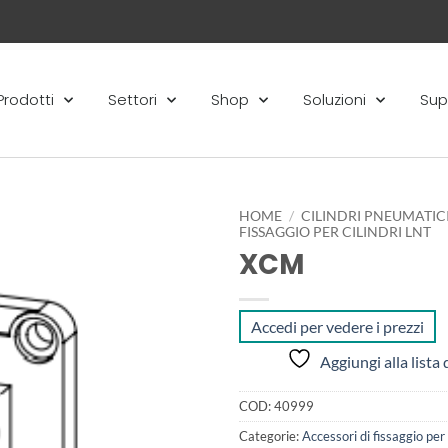
Prodotti
Settori
Shop
Soluzioni
Sup
HOME
/
CILINDRI PNEUMATIC
FISSAGGIO PER CILINDRI LNT
XCM
Aggiungi
alla lista
dei
desideri
Accedi per vedere i prezzi
Aggiungi alla lista 
COD:
40999
Categorie:
Accessori di fissaggio per 