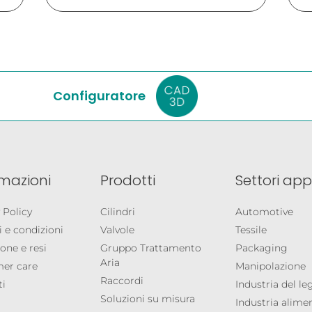
Configuratore
rmazioni
Prodotti
Settori appl
 Policy
Cilindri
Automotive
 e condizioni
Valvole
Tessile
one e resi
Gruppo Trattamento
Packaging
Aria
er care
Manipolazione
Raccordi
ti
Industria del l
Soluzioni su misura
Industria alime