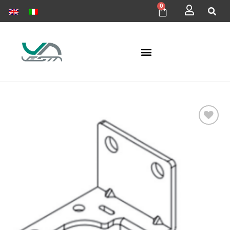
0
Aggiungi
alla lista
dei
desideri