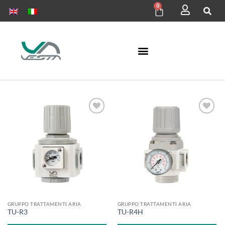
0
Aggiungi
Aggiungi
alla lista
alla lista
dei
dei
desideri
desideri
GRUPPO TRATTAMENTI ARIA
GRUPPO TRATTAMENTI ARIA
TU-R3
TU-R4H