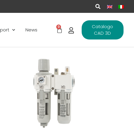
Catalogo
0
port
News
CAD 3D
ungi
Aggiungi
lista
alla lista
i
dei
deri
desideri