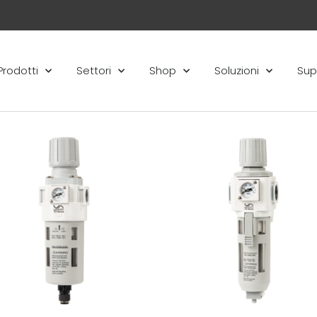
Prodotti
Settori
Shop
Soluzioni
Sup
Aggiungi
Aggi
alla lista
alla 
dei
de
desideri
desi