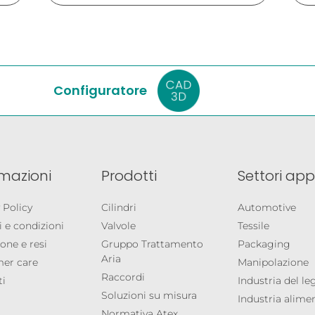
Configuratore
rmazioni
Prodotti
Settori appl
 Policy
Cilindri
Automotive
 e condizioni
Valvole
Tessile
one e resi
Gruppo Trattamento
Packaging
Aria
er care
Manipolazione
Raccordi
ti
Industria del l
Soluzioni su misura
Industria alime
Normativa Atex