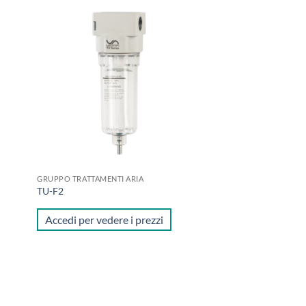
ungi
Aggiungi
lista
alla lista
i
dei
deri
desideri
GRUPPO TRATTAMENTI ARIA
TU-F2
Accedi per vedere i prezzi