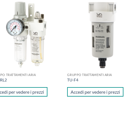
Aggiungi
Aggi
alla lista
alla 
dei
de
desideri
desi
PO TRATTAMENTI ARIA
GRUPPO TRATTAMENTI ARIA
FRL2
TU-F4
cedi per vedere i prezzi
Accedi per vedere i prezzi