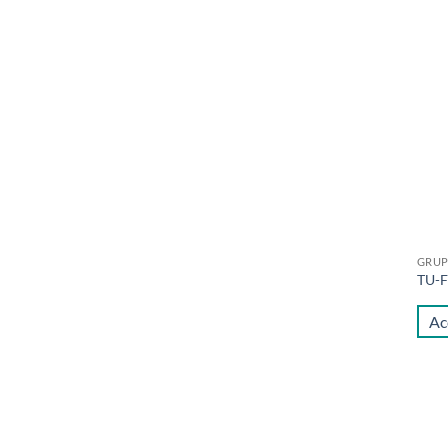
GRUP
TU-
Ac