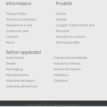
Informazioni
Prodotti
Privacy Policy
Cilindri
Termini e condizioni
Valvole
Spedizione e resi
Gruppo Trattamento Aria
Customer care
Raccordi
Contatti
Soluzioni su misura
News
Normativa Atex
Settori applicativi
Automotive
Industria biomedicale
Tessile
Industria chimica
Packaging
Settore ferroviario
Manipolazione
Saldatura
Industria del legno
Didattica
Industria alimentare
Copyright 2023 © Vesta Automation