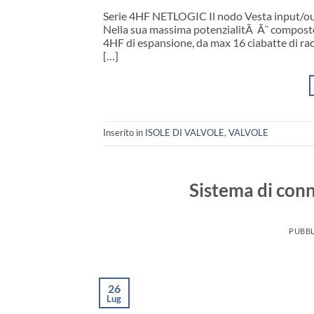
Serie 4HF NETLOGIC Il nodo Vesta input/outp
Nella sua massima potenzialitÃ Ã¨ composto 
4HF di espansione, da max 16 ciabatte di racc
[…]
Inserito in
ISOLE DI VALVOLE
,
VALVOLE
Sistema di con
PUBBL
26
Lug