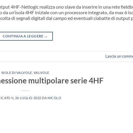
ut 4HF-Netlogic realizza uno slave da inserire in una rete fieldb
da un’isola 4HF iniziale con un processore integrato, da max 6 is
olta di segnali digitali dal campo ed eventuali ciabatte di output 
CONTINUA A LEGGERE
→
Lascia un comm
ISOLE DI VALVOLE
,
VALVOLE
nessione multipolare serie 4HF
ICATO IL
26 LUGLIO 2022
DA
NICOLO